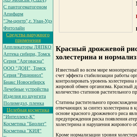
С пантогематогеном
Апифарм
"Эм-центр",г. Улан-Удэ
Фитолайн
Средства наружного
применения
Аппликаторы ЛЯПКО
Красный дрожжевой рис
Аптека сибири, Томск
холестерина и нормали
Серия "Арговасна"
ООО "ДОН", Томск
Известный во всем мире монопрепара
Серия "Рициниол"
счет эффекта стабилизации работы о
контролировать уровень холестерина 
Биакс Новосибирск
жировой обмен организма. Красный 
Лечебные устройства
количество статинов растительного п
Изделия из шунгита
Статины растительного происхождени
Полимедэл, пленка
отвечающих за синтез холестерина в 
Целебная косметика
основе красного дрожжевого риса явл
"Интеллект-К"
предупреждения риска появления ате
Косметика "Биолит"
холестерина и нарушения жирового об
Косметика "КИЯ"
Кроме нормализации уровня холестер