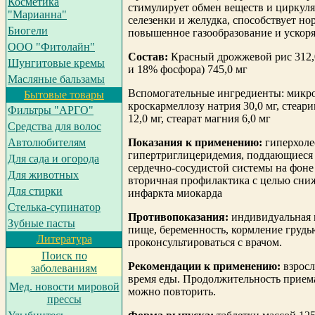
Косметика
стимулирует обмен веществ и циркул
"Марианна"
селезенки и желудка, способствует н
Биогели
повышенное газообразование и ускоря
ООО "Фитолайн"
Состав:
Красный дрожжевой рис 312,0
Шунгитовые кремы
и 18% фосфора) 745,0 мг
Масляные бальзамы
Вспомогательные ингредиенты: микрок
Бытовые товары
кроскармеллозу натрия 30,0 мг, стеари
Фильтры "АРГО"
12,0 мг, стеарат магния 6,0 мг
Средства для волос
Показания к применению:
гиперхоле
Автолюбителям
гипертриглицеридемия, поддающиеся 
Для сада и огорода
сердечно-сосудистой системы на фоне
Для животных
вторичная профилактика с целью сни
Для стирки
инфаркта миокарда
Cтелька-супинатор
Противопоказания:
индивидуальная 
Зубные пасты
пище, беременность, кормление груд
Литература
проконсультироваться с врачом.
Поиск по
Рекомендации к применению:
взросл
заболеваниям
время еды. Продолжительность приема
Мед. новости мировой
можно повторить.
прессы