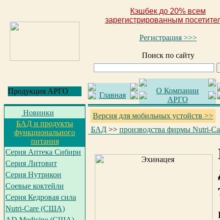
Кэшбек до 20% всем
зарегистрированным посетите
Регистрация >>>
Поиск по сайту
О Компании
Продукция АРГО
Главная
АРГО
Новинки
Версия для мобильных устойств >>
БАД и продукты
БАД
>>
производства фирмы Nutri-C
функционального
питания
Серия Аптека Сибири
Серия Литовит
Серия Нутрикон
Соевые коктейли
Серия Кедровая сила
Nutri-Care (США)
AD Medicine (США)