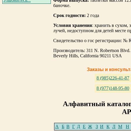
Форма выпуска:
таблетки массой 125
Улыбнитесь...
баночке.
Срок годности:
2 года
Условия хранения
: хранить в сухом
лучей, недоступном для детей месте п
Свидетельство о гос регистрации: № R
Производитель: 311 N. Robertson Blvd. 
Beverly Hills, California 90211 USA
Заказы и консуль
8 (985)226-41-87
8 (977)148-95-80
Алфавитный каталог
АР
А
Б
В
Г
Д
Е
Ж
З
И
К
Л
М
Н