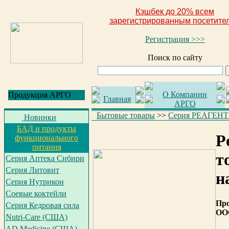
Кэшбек до 20% всем
зарегистрированным посетите
Регистрация >>>
Поиск по сайту
О Компании
Продукция АРГО
Главная
АРГО
Бытовые товары
>>
Серия РЕАГЕНТ
Новинки
БАД и продукты
Р
функционального
питания
т
Серия Аптека Сибири
Серия Литовит
н
Серия Нутрикон
Соевые коктейли
Про
Серия Кедровая сила
ОО
Nutri-Care (США)
AD Medicine (США)