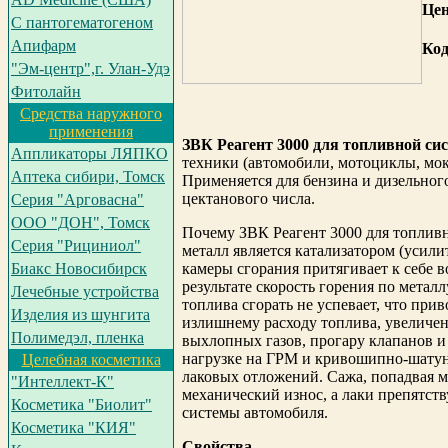
Цен
С пантогематогеном
Апифарм
Код
"Эм-центр",г. Улан-Удэ
Фитолайн
Средства наружного
применения
ЗВК Реагент 3000 для топливной си
Аппликаторы ЛЯПКО
техники (автомобили, мотоциклы, мок
Аптека сибири, Томск
Применяется для бензина и дизельног
цектанового числа.
Серия "Арговасна"
ООО "ДОН", Томск
Почему ЗВК Реагент 3000 для топлив
Серия "Рициниол"
металл является катализатором (усили
Биакс Новосибирск
камеры сгорания притягивает к себе 
результате скорость горения по металлу
Лечебные устройства
топлива сгорать не успевает, что пр
Изделия из шунгита
излишнему расходу топлива, увеличе
Полимедэл, пленка
выхлопных газов, прогару клапанов 
нагрузке на ГРМ и кривошипно-шатун
Целебная косметика
лаковых отложений. Сажа, попадвая 
"Интеллект-К"
механический износ, а лаки препятст
Косметика "Биолит"
системы автомобиля.
Косметика "КИЯ"
Свойства