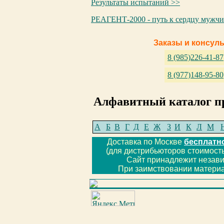
Результаты испытаний >>
РЕАГЕНТ-2000 - путь к сердцу мужч
Заказы и консул
8 (985)226-41-87
8 (977)148-95-80
Алфавитный каталог п
А
Б
В
Г
Д
Е
Ж
З
И
К
Л
М
Доставка по Москве
бесплатн
(для дистрибьюторов стоимость
Сайт принадлежит незав
При заимствовании материа